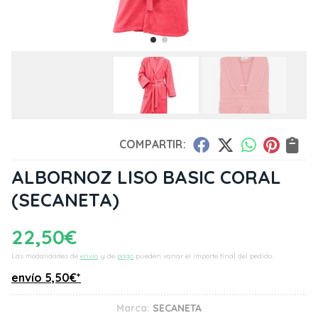
COMPARTIR:
ALBORNOZ LISO BASIC CORAL
(SECANETA)
22,50
€
Las modalidades de
envío
y de
pago
pueden variar el importe final del pedido.
envío
5,50
€
*
Marca:
SECANETA