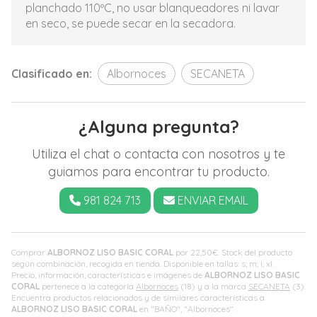
planchado 110ºC, no usar blanqueadores ni lavar
en seco, se puede secar en la secadora.
Clasificado en:
Albornoces
SECANETA
¿Alguna pregunta?
Utiliza el chat o contacta con nosotros y te
guiamos para encontrar tu producto.
981 824 713
ENVIAR EMAIL
Comprar
ALBORNOZ LISO BASIC CORAL
por
22,50
€
. Stock del producto
según combinación, recogida en tienda. Disponible en tallas: s; m; l; xl.
Precio, información, características e imágenes de
ALBORNOZ LISO BASIC
CORAL
pertenece a la categoría
Albornoces
(18) y a la marca
SECANETA
(3).
Encuentra productos relacionados y de similares características a
ALBORNOZ LISO BASIC CORAL
en "BAÑO", "Albornoces".