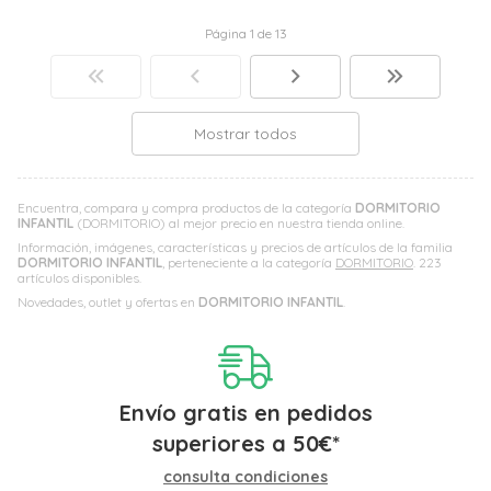
Página 1 de 13
Mostrar todos
Encuentra, compara y compra productos de la categoría
DORMITORIO
INFANTIL
(DORMITORIO) al mejor precio en nuestra tienda online.
Información, imágenes, características y precios de artículos de la familia
DORMITORIO INFANTIL
, perteneciente a la categoría
DORMITORIO
. 223
artículos disponibles.
Novedades, outlet y ofertas en
DORMITORIO INFANTIL
.
Envío gratis en pedidos
superiores a
50
€
*
consulta condiciones