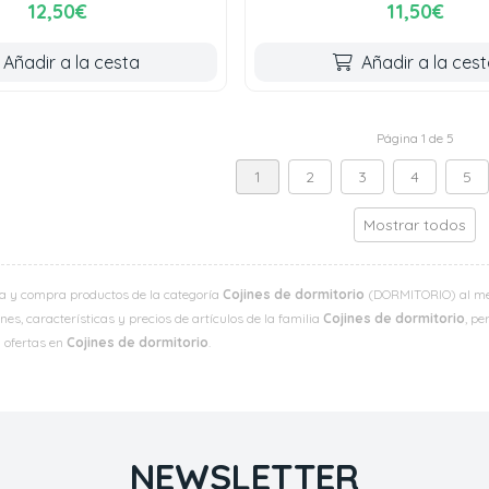
12,50€
11,50€
Añadir a la cesta
Añadir a la ces
Página 1 de 5
1
2
3
4
5
Mostrar todos
a y compra productos de la categoría
Cojines de dormitorio
(DORMITORIO) al mejo
es, características y precios de artículos de la familia
Cojines de dormitorio
, pe
y ofertas en
Cojines de dormitorio
.
NEWSLETTER