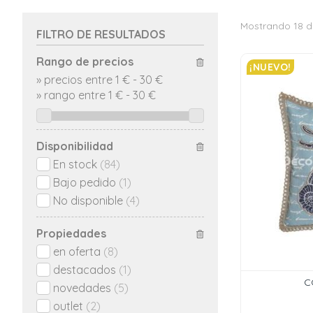
Mostrando 18 d
FILTRO DE RESULTADOS
Rango de precios
¡NUEVO!
»
precios entre 1 €
-
30 €
»
rango entre
1
€
-
30
€
Disponibilidad
En stock
(84)
Bajo pedido
(1)
No disponible
(4)
Propiedades
en oferta
(8)
destacados
(1)
C
novedades
(5)
outlet
(2)