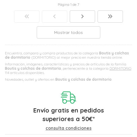
Página 1 de 7
Mostrar todos
Encuentra, compara y compra productos de la categoría
Boutis y colchas
de dormitorio
(DORMITORIO) al mejor precio en nuestra tienda online.
Información, imágenes, características y precios de artículos de la familia
Boutis y colchas de dormitorio
, perteneciente a la categoría
DORMITORIO
.
114 artículos disponibles.
Novedades, outlet y ofertas en
Boutis y colchas de dormitorio
.
Envío gratis en pedidos
superiores a
50
€
*
consulta condiciones