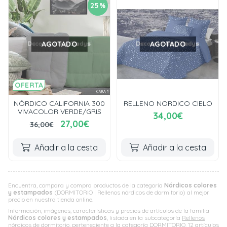
25%
AGOTADO
AGOTADO
OFERTA
NÓRDICO CALIFORNIA 300
RELLENO NORDICO CIELO
VIVACOLOR VERDE/GRIS
34,00€
27,00€
36,00€
Añadir a la cesta
Añadir a la cesta
Encuentra, compara y compra productos de la categoría
Nórdicos colores
y estampados
(DORMITORIO | Rellenos nórdicos de dormitorio) al mejor
precio en nuestra tienda online.
Información, imágenes, características y precios de artículos de la familia
Nórdicos colores y estampados
, listada en la subcategoría
Rellenos
nórdicos de dormitorio
, perteneciente a la categoría
DORMITORIO
. 12 artículos