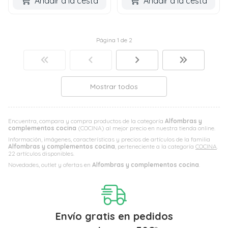
Añadir a la cesta
Añadir a la cesta
Página 1 de 2
Mostrar todos
Encuentra, compara y compra productos de la categoría
Alfombras y
complementos cocina
(COCINA) al mejor precio en nuestra tienda online.
Información, imágenes, características y precios de artículos de la familia
Alfombras y complementos cocina
, perteneciente a la categoría
COCINA
.
22 artículos disponibles.
Novedades, outlet y ofertas en
Alfombras y complementos cocina
.
Envío gratis en pedidos