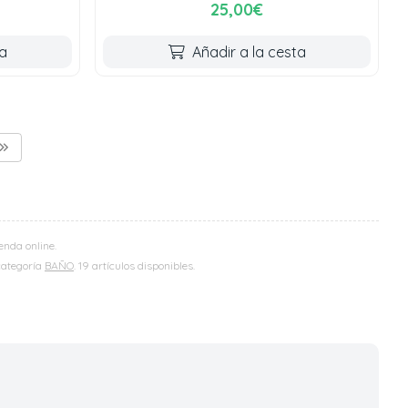
25,00€
ta
Añadir a la cesta
enda online.
 categoría
BAÑO
. 19 artículos disponibles.