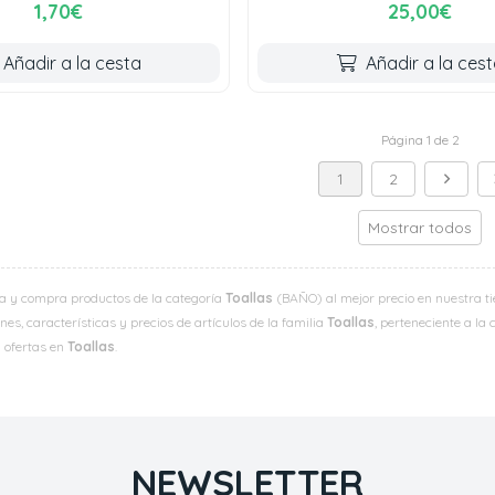
1,70€
25,00€
Añadir a la cesta
Añadir a la ces
Página 1 de 2
1
2
Mostrar todos
a y compra productos de la categoría
Toallas
(BAÑO) al mejor precio en nuestra ti
es, características y precios de artículos de la familia
Toallas
, perteneciente a la
y ofertas en
Toallas
.
NEWSLETTER