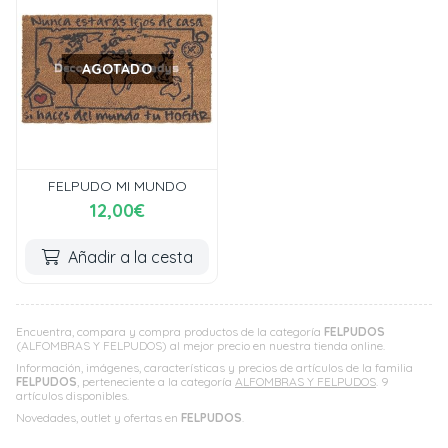
AGOTADO
FELPUDO MI MUNDO
12,00€
Añadir a la cesta
Encuentra, compara y compra productos de la categoría
FELPUDOS
(ALFOMBRAS Y FELPUDOS) al mejor precio en nuestra tienda online.
Información, imágenes, características y precios de artículos de la familia
FELPUDOS
, perteneciente a la categoría
ALFOMBRAS Y FELPUDOS
. 9
artículos disponibles.
Novedades, outlet y ofertas en
FELPUDOS
.