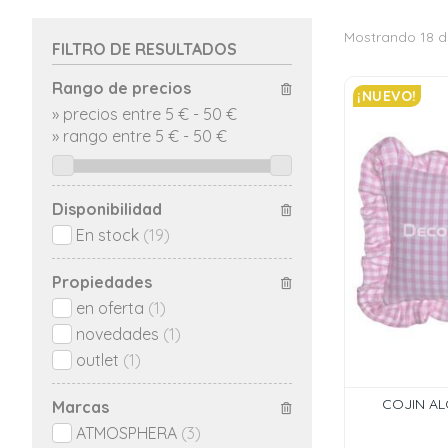
Mostrando 18 d
FILTRO DE RESULTADOS
Rango de precios
¡NUEVO!
»
precios entre 5 €
-
50 €
»
rango entre
5
€
-
50
€
Disponibilidad
En stock
(19)
Propiedades
en oferta
(1)
novedades
(1)
outlet
(1)
COJIN A
Marcas
ATMOSPHERA
(3)