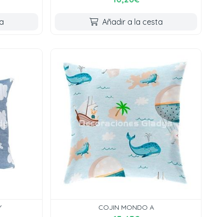
ta
Añadir a la cesta
Y
COJIN MONDO A