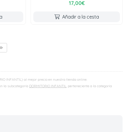
17,00€
ta
Añadir a la cesta
 INFANTIL) al mejor precio en nuestra tienda online.
 en la subcategoría
DORMITORIO INFANTIL
, perteneciente a la categoría