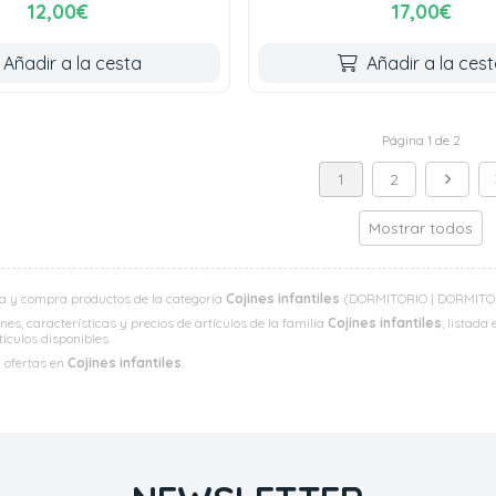
12,00€
17,00€
Añadir a la cesta
Añadir a la ces
Página 1 de 2
1
2
Mostrar todos
a y compra productos de la categoría
Cojines infantiles
(DORMITORIO | DORMITORIO
es, características y precios de artículos de la familia
Cojines infantiles
, listada
rtículos disponibles.
y ofertas en
Cojines infantiles
.