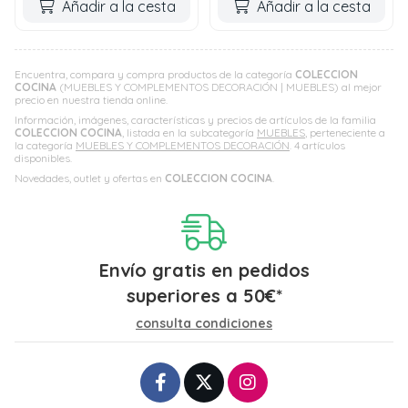
Añadir a la cesta
Añadir a la cesta
Encuentra, compara y compra productos de la categoría
COLECCION
COCINA
(MUEBLES Y COMPLEMENTOS DECORACIÓN | MUEBLES) al mejor
precio en nuestra tienda online.
Información, imágenes, características y precios de artículos de la familia
COLECCION COCINA
, listada en la subcategoría
MUEBLES
, perteneciente a
la categoría
MUEBLES Y COMPLEMENTOS DECORACIÓN
. 4 artículos
disponibles.
Novedades, outlet y ofertas en
COLECCION COCINA
.
Envío gratis en pedidos
superiores a
50
€
*
consulta condiciones