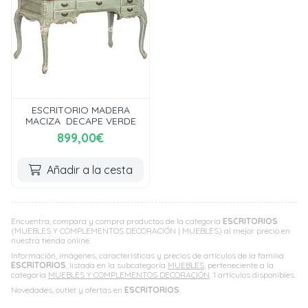
ESCRITORIO MADERA
MACIZA DECAPE VERDE
899,00€
Añadir a la cesta
Encuentra, compara y compra productos de la categoría
ESCRITORIOS
(MUEBLES Y COMPLEMENTOS DECORACIÓN | MUEBLES) al mejor precio en
nuestra tienda online.
Información, imágenes, características y precios de artículos de la familia
ESCRITORIOS
, listada en la subcategoría
MUEBLES
, perteneciente a la
categoría
MUEBLES Y COMPLEMENTOS DECORACIÓN
. 1 artículos disponibles.
Novedades, outlet y ofertas en
ESCRITORIOS
.