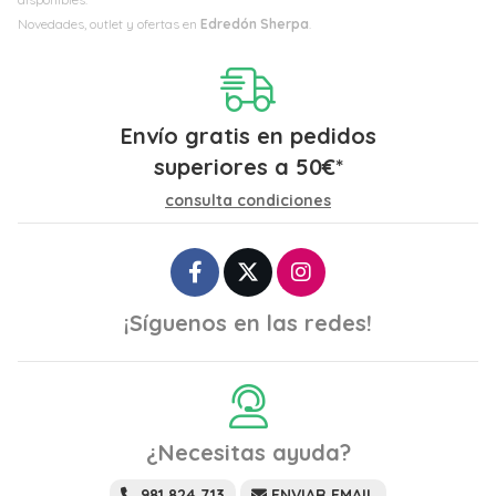
Novedades, outlet y ofertas en
Edredón Sherpa
.
Envío gratis en pedidos
superiores a
50
€
*
consulta condiciones
¡Síguenos en las redes!
¿Necesitas ayuda?
981 824 713
ENVIAR EMAIL