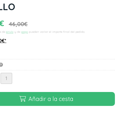
LLO
€
46,00
€
s de
envío
y de
pago
pueden variar el importe final del pedido.
0
€
*
Añadir a la cesta