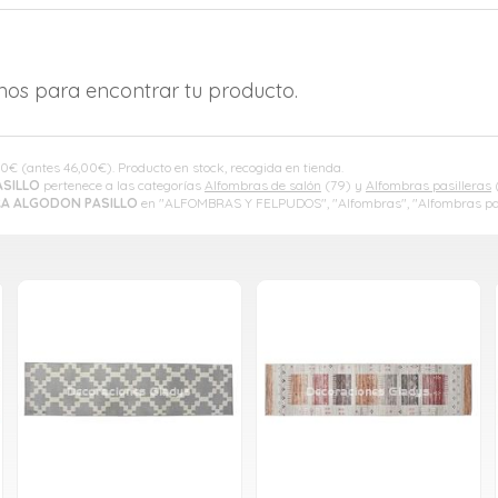
amos para encontrar tu producto.
30
€
(antes
46,00
€
). Producto en stock, recogida en tienda.
SILLO
pertenece a las categorías
Alfombras de salón
(79) y
Alfombras pasilleras
(
A ALGODON PASILLO
en "ALFOMBRAS Y FELPUDOS", "Alfombras", "Alfombras pas