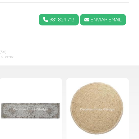
981 824 713
ENVIAR EMAIL
36).
illeras".