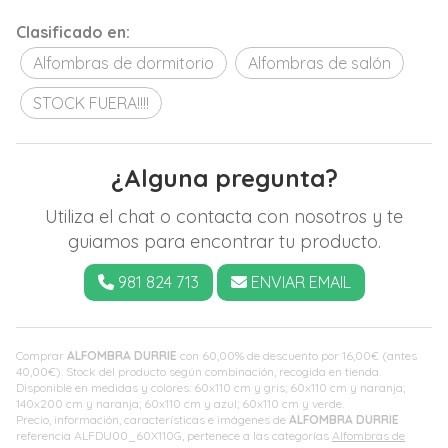
Clasificado en:
Alfombras de dormitorio
Alfombras de salón
STOCK FUERA!!!!
¿Alguna pregunta?
Utiliza el chat o contacta con nosotros y te
guiamos para encontrar tu producto.
981 824 713
ENVIAR EMAIL
Comprar
ALFOMBRA DURRIE
con 60,00% de descuento por
16,00
€
(antes
40,00
€
). Stock del producto según combinación, recogida en tienda.
Disponible en medidas y colores: 60x110 cm y gris; 60x110 cm y naranja;
140x200 cm y naranja; 60x110 cm y azul; 60x110 cm y verde.
Precio, información, características e imágenes de
ALFOMBRA DURRIE
referencia ALFDU00_60X110G, pertenece a las categorías
Alfombras de