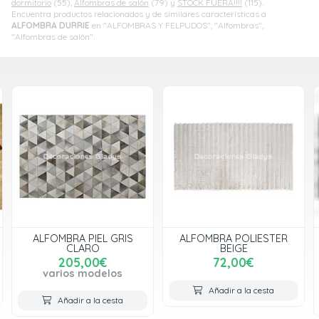
dormitorio
(55),
Alfombras de salón
(79) y
STOCK FUERA!!!!
(115).
Encuentra productos relacionados y de similares características a
ALFOMBRA DURRIE
en "ALFOMBRAS Y FELPUDOS", "Alfombras",
"Alfombras de salón".
ALFOMBRA PIEL GRIS
ALFOMBRA POLIESTER
CLARO
BEIGE
205,00€
72,00€
varios modelos
Añadir a la cesta
Añadir a la cesta