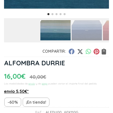
COMPARTIR:
ALFOMBRA DURRIE
16,00
€
40,00
€
Las modalidades de
envío
y de
pago
pueden variar el importe final del pedido.
envío
5,50
€
*
-60%
¡En tienda!
Ref.:
ALFDU00_60X110G