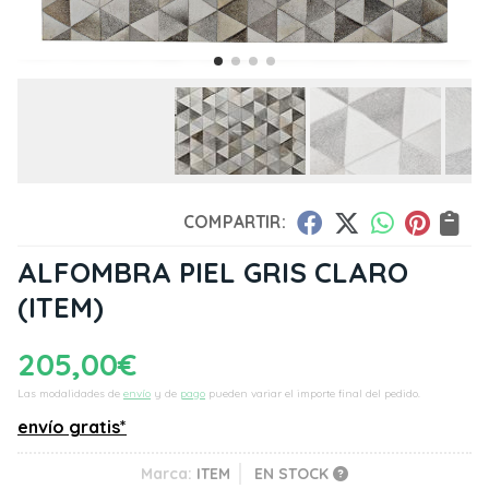
COMPARTIR:
ALFOMBRA PIEL GRIS CLARO
(ITEM)
205,00
€
Las modalidades de
envío
y de
pago
pueden variar el importe final del pedido.
envío gratis*
Marca:
ITEM
EN STOCK