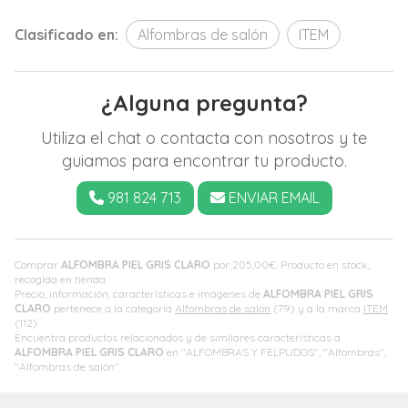
Clasificado en:
Alfombras de salón
ITEM
¿Alguna pregunta?
Utiliza el chat o contacta con nosotros y te
guiamos para encontrar tu producto.
981 824 713
ENVIAR EMAIL
Comprar
ALFOMBRA PIEL GRIS CLARO
por
205,00
€
. Producto en stock,
recogida en tienda.
Precio, información, características e imágenes de
ALFOMBRA PIEL GRIS
CLARO
pertenece a la categoría
Alfombras de salón
(79) y a la marca
ITEM
(112).
Encuentra productos relacionados y de similares características a
ALFOMBRA PIEL GRIS CLARO
en "ALFOMBRAS Y FELPUDOS", "Alfombras",
"Alfombras de salón".