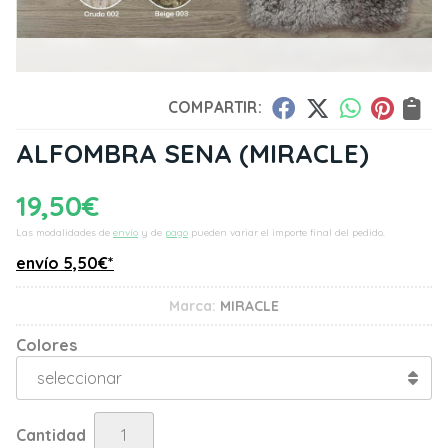
COMPARTIR:
ALFOMBRA SENA
(MIRACLE)
19,50
€
Las modalidades de
envío
y de
pago
pueden variar el importe final del pedido.
envío
5,50
€
*
Marca:
MIRACLE
Colores
Cantidad