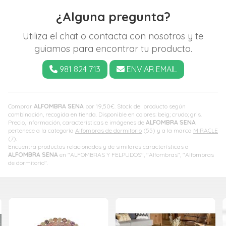
¿Alguna pregunta?
Utiliza el chat o contacta con nosotros y te
guiamos para encontrar tu producto.
981 824 713
ENVIAR EMAIL
Comprar
ALFOMBRA SENA
por
19,50
€
. Stock del producto según
combinación, recogida en tienda. Disponible en colores: beig; crudo; gris.
Precio, información, características e imágenes de
ALFOMBRA SENA
pertenece a la categoría
Alfombras de dormitorio
(55) y a la marca
MIRACLE
(7).
Encuentra productos relacionados y de similares características a
ALFOMBRA SENA
en "ALFOMBRAS Y FELPUDOS", "Alfombras", "Alfombras
de dormitorio".