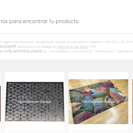
amos para encontrar tu producto.
cto según combinación, recogida en tienda. Disponible en medidas: 140x200 cm; 20
SLIZANTE
pertenece a la categoría
Alfombras de salón
(79).
A YUTE ANTIDESLIZANTE
en "ALFOMBRAS Y FELPUDOS", "Alfombras", "Alfombras 