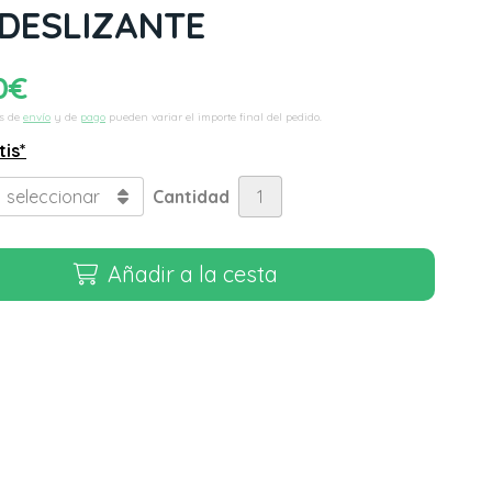
DESLIZANTE
0
€
s de
envío
y de
pago
pueden variar el importe final del pedido.
tis*
Cantidad
Añadir a la cesta