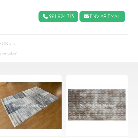
981 824 713
ENVIAR EMAIL
0x300 cm.
de salón".