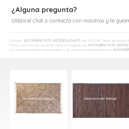
¿Alguna pregunta?
Utiliza el chat o contacta con nosotros y te gui
Comprar
ALFOMBRA YUTE ANTIDESLIZANTE
por
129,00
€
. Stock del produ
Precio, información, características e imágenes de
ALFOMBRA YUTE ANTIDE
Encuentra productos relacionados y de similares características a
ALFOMBR