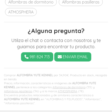
Alfombras de dormitorio
Alfombras pasilleras
ATMOSPHERA
¿Alguna pregunta?
Utiliza el chat o contacta con nosotros y te
guiamos para encontrar tu producto.
981 824 713
ENVIAR EMAIL
Comprar
ALFOMBRA YUTE KENNEL
por
34,90
€
. Producto en stock, recogida
en tienda.
Precio, información, características e imágenes de
ALFOMBRA YUTE
KENNEL
pertenece a las categorías
Alfombras de dormitorio
(55) y
Alfombras pasilleras
(36) y a la marca
ATMOSPHERA
(78).
Encuentra productos relacionados y de similares características a
ALFOMBRA YUTE KENNEL
en "ALFOMBRAS Y FELPUDOS", "Alfombras",
"Alfombras pasilleras".