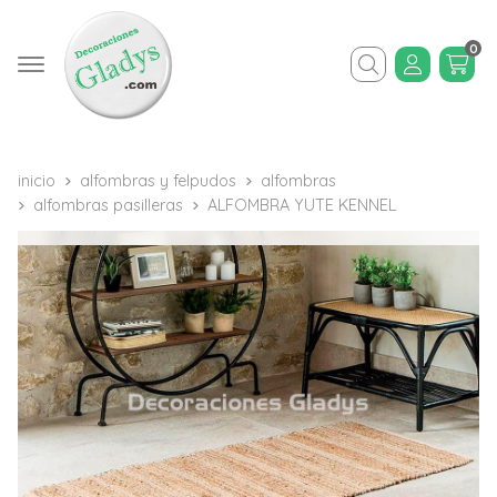
0
Buscar
inicio
alfombras y felpudos
alfombras
alfombras pasilleras
ALFOMBRA YUTE KENNEL