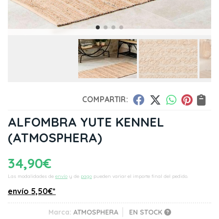
COMPARTIR:
ALFOMBRA YUTE KENNEL
(ATMOSPHERA)
34,90
€
Las modalidades de
envío
y de
pago
pueden variar el importe final del pedido.
envío
5,50
€
*
Marca:
ATMOSPHERA
EN STOCK