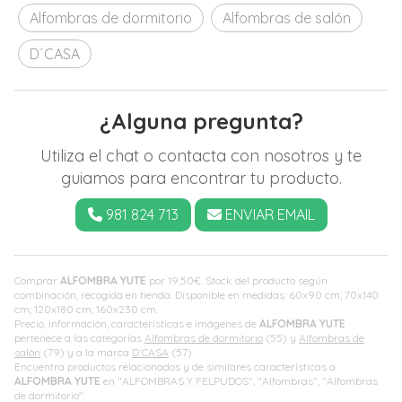
Alfombras de dormitorio
Alfombras de salón
D´CASA
¿Alguna pregunta?
Utiliza el chat o contacta con nosotros y te
guiamos para encontrar tu producto.
981 824 713
ENVIAR EMAIL
Comprar
ALFOMBRA YUTE
por
19,50
€
. Stock del producto según
combinación, recogida en tienda. Disponible en medidas: 60x90 cm; 70x140
cm; 120x180 cm; 160x230 cm.
Precio, información, características e imágenes de
ALFOMBRA YUTE
pertenece a las categorías
Alfombras de dormitorio
(55) y
Alfombras de
salón
(79) y a la marca
D´CASA
(57).
Encuentra productos relacionados y de similares características a
ALFOMBRA YUTE
en "ALFOMBRAS Y FELPUDOS", "Alfombras", "Alfombras
de dormitorio".