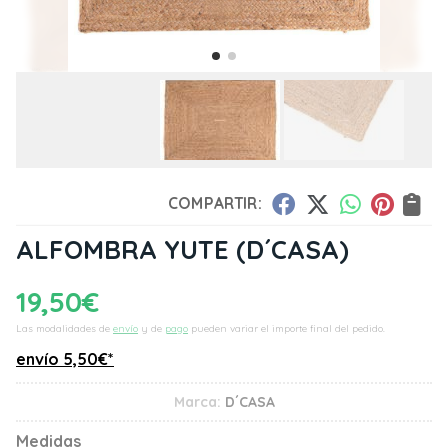
COMPARTIR:
ALFOMBRA YUTE
(D´CASA)
19,50
€
Las modalidades de
envío
y de
pago
pueden variar el importe final del pedido.
envío
5,50
€
*
Marca:
D´CASA
Medidas