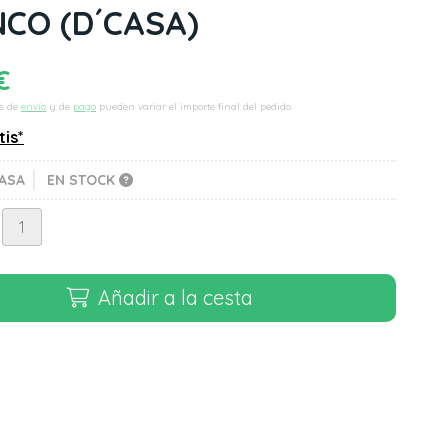
NCO
(D´CASA)
€
s de
envío
y de
pago
pueden variar el importe final del pedido.
tis*
ASA
EN STOCK
Añadir a la cesta