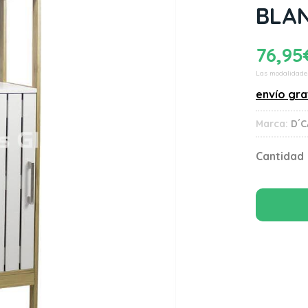
BLA
76,95
Las modalidade
envío gra
Marca:
D´C
Cantidad