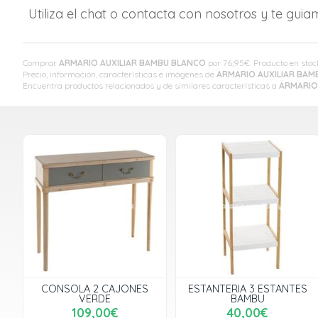
Utiliza el chat o contacta con nosotros y te gui
Comprar
ARMARIO AUXILIAR BAMBU BLANCO
por
76,95
€
. Producto en stoc
Precio, información, características e imágenes de
ARMARIO AUXILIAR BAM
Encuentra productos relacionados y de similares características a
ARMARIO
CONSOLA 2 CAJONES
ESTANTERIA 3 ESTANTES
VERDE
BAMBU
109,00€
40,00€