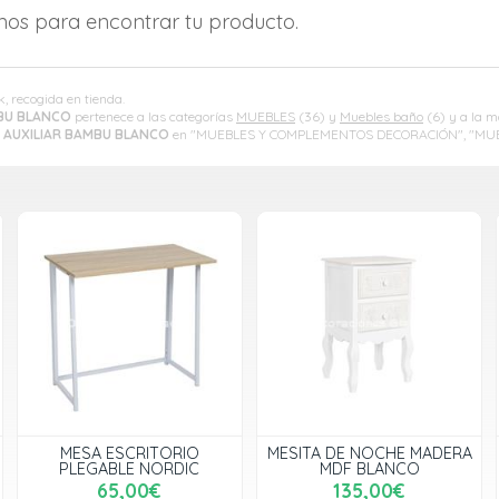
amos para encontrar tu producto.
k, recogida en tienda.
BU BLANCO
pertenece a las categorías
MUEBLES
(36) y
Muebles baño
(6) y a la 
 AUXILIAR BAMBU BLANCO
en "MUEBLES Y COMPLEMENTOS DECORACIÓN", "MUE
MESA ESCRITORIO
MESITA DE NOCHE MADERA
PLEGABLE NORDIC
MDF BLANCO
65,00€
135,00€