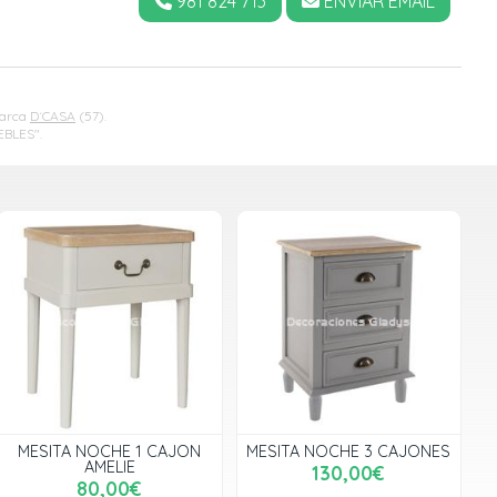
981 824 713
ENVIAR EMAIL
marca
D´CASA
(57).
BLES".
MESITA NOCHE 1 CAJON
MESITA NOCHE 3 CAJONES
AMELIE
130,00€
80,00€