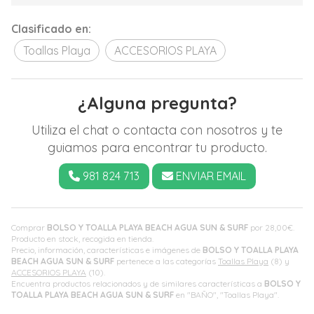
Clasificado en:
Toallas Playa
ACCESORIOS PLAYA
¿Alguna pregunta?
Utiliza el chat o contacta con nosotros y te
guiamos para encontrar tu producto.
981 824 713
ENVIAR EMAIL
Comprar
BOLSO Y TOALLA PLAYA BEACH AGUA SUN & SURF
por
28,00
€
.
Producto en stock, recogida en tienda.
Precio, información, características e imágenes de
BOLSO Y TOALLA PLAYA
BEACH AGUA SUN & SURF
pertenece a las categorías
Toallas Playa
(8) y
ACCESORIOS PLAYA
(10).
Encuentra productos relacionados y de similares características a
BOLSO Y
TOALLA PLAYA BEACH AGUA SUN & SURF
en "BAÑO", "Toallas Playa".