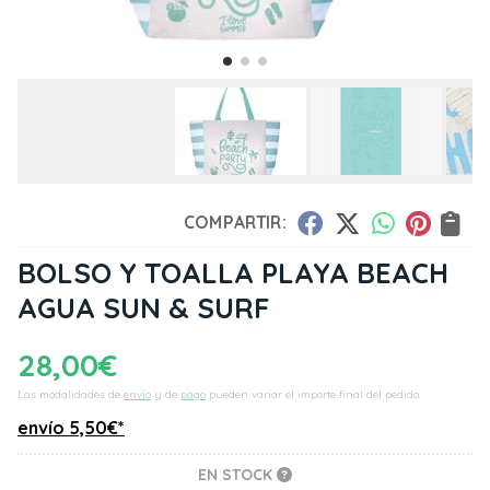
COMPARTIR:
BOLSO Y TOALLA PLAYA BEACH
AGUA SUN & SURF
28,00
€
Las modalidades de
envío
y de
pago
pueden variar el importe final del pedido.
envío
5,50
€
*
EN STOCK