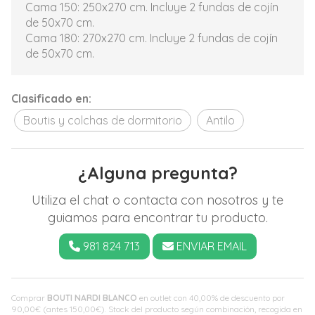
Cama 150: 250x270 cm. Incluye 2 fundas de cojín
de 50x70 cm.
Cama 180: 270x270 cm. Incluye 2 fundas de cojín
de 50x70 cm.
Clasificado en:
Boutis y colchas de dormitorio
Antilo
¿Alguna pregunta?
Utiliza el chat o contacta con nosotros y te
guiamos para encontrar tu producto.
981 824 713
ENVIAR EMAIL
Comprar
BOUTI NARDI BLANCO
en outlet con 40,00% de descuento por
90,00
€
(antes
150,00
€
). Stock del producto según combinación, recogida en