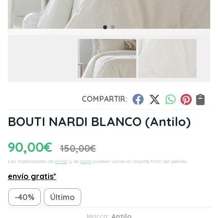
COMPARTIR:
BOUTI NARDI BLANCO
(Antilo)
90,00
€
150,00
€
Las modalidades de
envío
y de
pago
pueden variar el importe final del pedido.
envío gratis*
-40%
Último
Marca:
Antilo