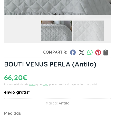
COMPARTIR:
BOUTI VENUS PERLA
(Antilo)
66,20
€
Las modalidades de
envío
y de
pago
pueden variar el importe final del pedido.
envío gratis*
Marca:
Antilo
Medidas