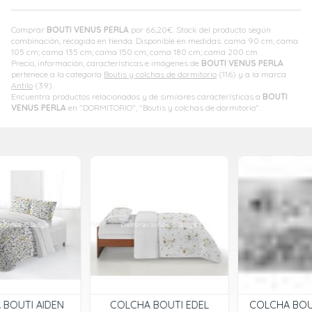
Comprar
BOUTI VENUS PERLA
por
66,20
€
. Stock del producto según
combinación, recogida en tienda. Disponible en medidas: cama 90 cm; cama
105 cm; cama 135 cm; cama 150 cm; cama 180 cm; cama 200 cm.
Precio, información, características e imágenes de
BOUTI VENUS PERLA
pertenece a la categoría
Boutis y colchas de dormitorio
(116) y a la marca
Antilo
(39).
Encuentra productos relacionados y de similares características a
BOUTI
VENUS PERLA
en "DORMITORIO", "Boutis y colchas de dormitorio".
COLCHA BOUTI EDEL
COLCHA BOUTI FLOWER