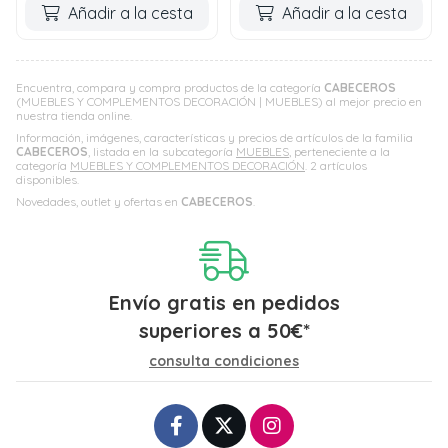
Añadir a la cesta
Añadir a la cesta
Encuentra, compara y compra productos de la categoría
CABECEROS
(MUEBLES Y COMPLEMENTOS DECORACIÓN | MUEBLES) al mejor precio en
nuestra tienda online.
Información, imágenes, características y precios de artículos de la familia
CABECEROS
, listada en la subcategoría
MUEBLES
, perteneciente a la
categoría
MUEBLES Y COMPLEMENTOS DECORACIÓN
. 2 artículos
disponibles.
Novedades, outlet y ofertas en
CABECEROS
.
Envío gratis en pedidos
superiores a
50
€
*
consulta condiciones