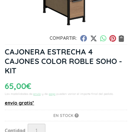
COMPARTIR:
CAJONERA ESTRECHA 4
CAJONES COLOR ROBLE SOHO -
KIT
65,00
€
Las modalidades de
envío
y de
pago
pueden variar el importe final del pedido.
envío gratis*
EN STOCK
Cantidad