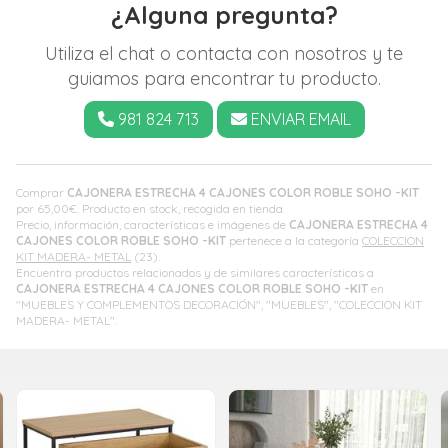
¿Alguna pregunta?
Utiliza el chat o contacta con nosotros y te
guiamos para encontrar tu producto.
981 824 713
ENVIAR EMAIL
Comprar
CAJONERA ESTRECHA 4 CAJONES COLOR ROBLE SOHO -KIT
por
65,00
€
. Producto en stock, recogida en tienda.
Precio, información, características e imágenes de
CAJONERA ESTRECHA 4
CAJONES COLOR ROBLE SOHO -KIT
pertenece a la categoría
COLECCION
KIT MADERA- METAL
(23).
Encuentra productos relacionados y de similares características a
CAJONERA ESTRECHA 4 CAJONES COLOR ROBLE SOHO -KIT
en
"MUEBLES Y COMPLEMENTOS DECORACIÓN", "MUEBLES", "COLECCION KIT
MADERA- METAL".