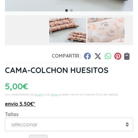
COMPARTIR:
CAMA-COLCHON HUESITOS
5,00
€
Las modalidades de
envío
y de
pago
pueden variar el importe final del pedido.
envío
5,50
€
*
Tallas