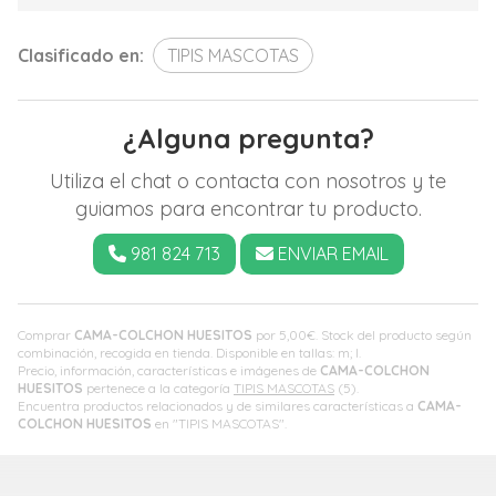
Clasificado en:
TIPIS MASCOTAS
¿Alguna pregunta?
Utiliza el chat o contacta con nosotros y te
guiamos para encontrar tu producto.
981 824 713
ENVIAR EMAIL
Comprar
CAMA-COLCHON HUESITOS
por
5,00
€
. Stock del producto según
combinación, recogida en tienda. Disponible en tallas: m; l.
Precio, información, características e imágenes de
CAMA-COLCHON
HUESITOS
pertenece a la categoría
TIPIS MASCOTAS
(5).
Encuentra productos relacionados y de similares características a
CAMA-
COLCHON HUESITOS
en "TIPIS MASCOTAS".