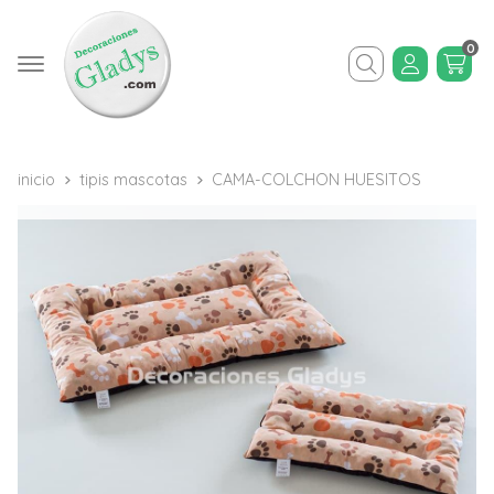
0
Buscar
inicio
tipis mascotas
CAMA-COLCHON HUESITOS