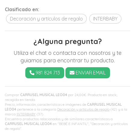
Clasificado en:
Decoración y artículos de regalo
INTERBABY
¿Alguna pregunta?
Utiliza el chat o contacta con nosotros y te
guiamos para encontrar tu producto.
981 824 713
ENVIAR EMAIL
Comprar
CARRUSEL MUSICAL LEO04
por
24,00
€
. Producto en stock,
recogida en tienda.
Precio, información, características e imágenes de
CARRUSEL MUSICAL
LEO04
pertenece a la categoría
Decoración y artículos de regalo
(42) y a la
marca
INTERBABY
(37).
Encuentra productos relacionados y de similares características a
CARRUSEL MUSICAL LEO04
en "BEBÉ E INFANTIL", "Decoración y artículos
de regalo".