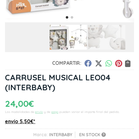
COMPARTIR:
CARRUSEL MUSICAL LEO04
(INTERBABY)
24,00
€
Las modalidades de
envío
y de
pago
pueden variar el importe final del pedido.
envío
5,50
€
*
Marca:
INTERBABY
EN STOCK