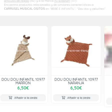
artículos de regalo
(42) y a la marca
INTERBABY
(37).
Encuentra productos relacionados y de similares características a
CARRUSEL MUSICAL OSITOS
en "BEBÉ E INFANTIL", "Dou dou y peluches".
DOU DOU INFANTIL 10977
DOU DOU NORDIC
NARANJA
ANIMALS
6,50€
7,00€
varios modelos
Añadir a la cesta
Añadir a la cesta