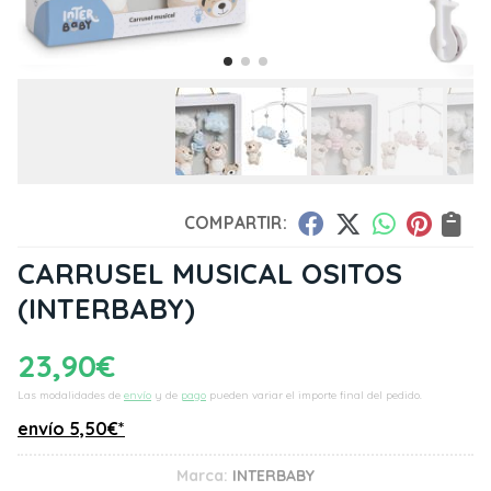
COMPARTIR:
CARRUSEL MUSICAL OSITOS
(INTERBABY)
23,90
€
Las modalidades de
envío
y de
pago
pueden variar el importe final del pedido.
envío
5,50
€
*
Marca:
INTERBABY