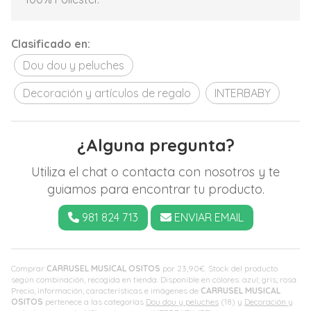
Clasificado en:
Dou dou y peluches
Decoración y artículos de regalo
INTERBABY
¿Alguna pregunta?
Utiliza el chat o contacta con nosotros y te
guiamos para encontrar tu producto.
981 824 713
ENVIAR EMAIL
Comprar
CARRUSEL MUSICAL OSITOS
por
23,90
€
. Stock del producto
según combinación, recogida en tienda. Disponible en colores: azul; gris; rosa.
Precio, información, características e imágenes de
CARRUSEL MUSICAL
OSITOS
pertenece a las categorías
Dou dou y peluches
(18) y
Decoración y