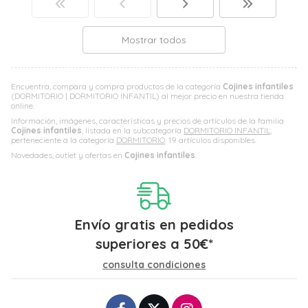
Mostrar todos
Encuentra, compara y compra productos de la categoría
Cojines infantiles
(DORMITORIO | DORMITORIO INFANTIL) al mejor precio en nuestra tienda
online.
Información, imágenes, características y precios de artículos de la familia
Cojines infantiles
, listada en la subcategoría
DORMITORIO INFANTIL
,
perteneciente a la categoría
DORMITORIO
. 19 artículos disponibles.
Novedades, outlet y ofertas en
Cojines infantiles
.
Envío gratis en pedidos
superiores a
50
€
*
consulta condiciones