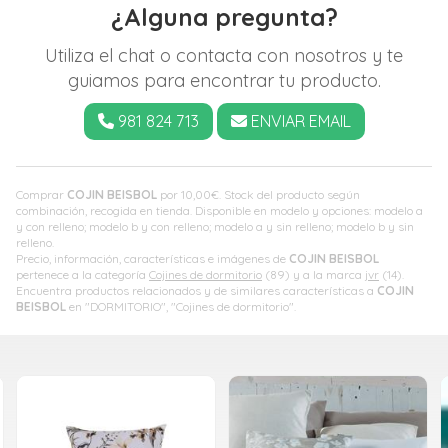
¿Alguna pregunta?
Utiliza el chat o contacta con nosotros y te
guiamos para encontrar tu producto.
981 824 713
ENVIAR EMAIL
Comprar
COJIN BEISBOL
por
10,00
€
. Stock del producto según
combinación, recogida en tienda. Disponible en modelo y opciones: modelo a
y con relleno; modelo b y con relleno; modelo a y sin relleno; modelo b y sin
relleno.
Precio, información, características e imágenes de
COJIN BEISBOL
pertenece a la categoría
Cojines de dormitorio
(89) y a la marca
jvr
(14).
Encuentra productos relacionados y de similares características a
COJIN
BEISBOL
en "DORMITORIO", "Cojines de dormitorio".