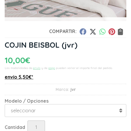
COMPARTIR:
COJIN BEISBOL
(jvr)
10,00
€
Las modalidades de
envío
y de
pago
pueden variar el importe final del pedido.
envío
5,50
€
*
Marca:
jvr
Modelo / Opciones
Cantidad