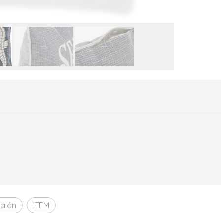
salón
ITEM