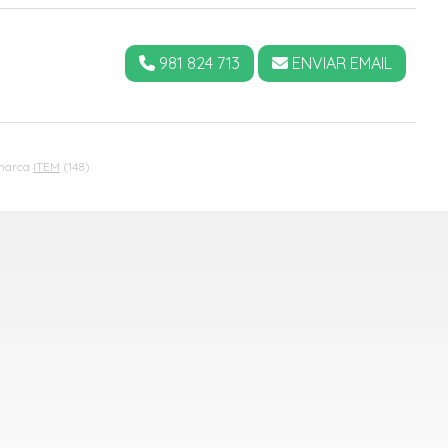
981 824 713
ENVIAR EMAIL
 marca
ITEM
(148).