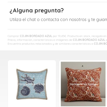
¿Alguna pregunta?
Utiliza el chat o contacta con nosotros y te gui
Comprar
COJIN BORDADO AZUL
por
19,45
€
. Producto en stock, recogida en
Precio, información, características e imágenes de
COJIN BORDADO AZUL
p
Encuentra productos relacionados y de similares características a
COJIN B