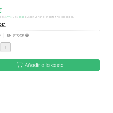
€
s de
envío
y de
pago
pueden variar el importe final del pedido.
0
€
*
M
EN STOCK
Añadir a la cesta