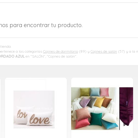
amos para encontrar tu producto.
 tienda.
ertenece a las categorías
Cojines de dormitorio
(89) y
Cojines de salón
(57) y a la
ORDADO AZUL
en "SALÓN", "Cojines de salón".