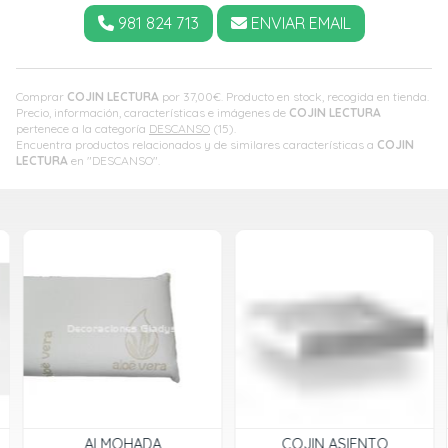
981 824 713
ENVIAR EMAIL
Comprar
COJIN LECTURA
por
37,00
€
. Producto en stock, recogida en tienda.
Precio, información, características e imágenes de
COJIN LECTURA
pertenece a la categoría
DESCANSO
(15).
Encuentra productos relacionados y de similares características a
COJIN
LECTURA
en "DESCANSO".
ALMOHADA
COJIN ASIENTO