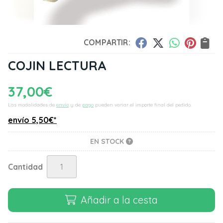
COMPARTIR:
COJIN LECTURA
37,00
€
Las modalidades de
envío
y de
pago
pueden variar el importe final del pedido.
envío
5,50
€
*
EN STOCK
Cantidad
Añadir a la cesta