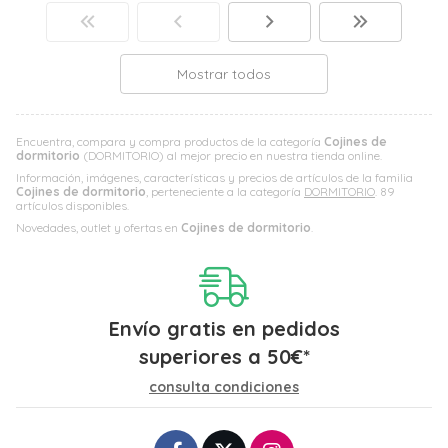
Mostrar todos
Encuentra, compara y compra productos de la categoría
Cojines de
dormitorio
(DORMITORIO) al mejor precio en nuestra tienda online.
Información, imágenes, características y precios de artículos de la familia
Cojines de dormitorio
, perteneciente a la categoría
DORMITORIO
. 89
artículos disponibles.
Novedades, outlet y ofertas en
Cojines de dormitorio
.
Envío gratis en pedidos
superiores a
50
€
*
consulta condiciones