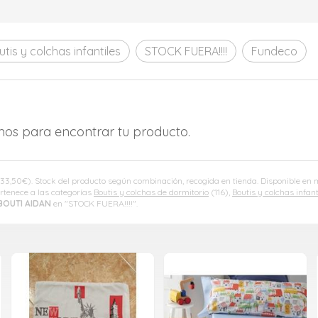
utis y colchas infantiles
STOCK FUERA!!!!
Fundeco
amos para encontrar tu producto.
33,50
€
). Stock del producto según combinación, recogida en tienda. Disponible 
rtenece a las categorías
Boutis y colchas de dormitorio
(116),
Boutis y colchas infant
BOUTI AIDAN
en "STOCK FUERA!!!!".