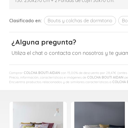
150: 250x270 cm + 2 Fundas de cojín 50x70 cm.
Clasificado en:
Boutis y colchas de dormitorio
Bo
¿Alguna pregunta?
Utiliza el chat o contacta con nosotros y te gui
Comprar
COLCHA BOUTI AIDAN
con 15,00% de descuento por
28,47
€
(antes
Precio, información, características e imágenes de
COLCHA BOUTI AIDAN
pe
Encuentra productos relacionados y de similares características a
COLCHA 