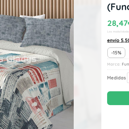
(Fun
28,47
Las modalidade
envío
5,5
-15%
Marca:
Fu
Medidas