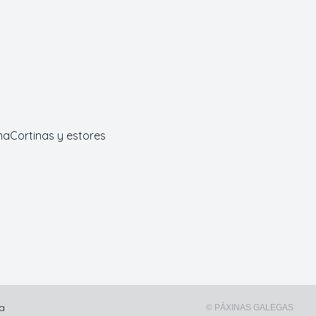
ma
Cortinas y estores
na
© PÁXINAS GALEGAS