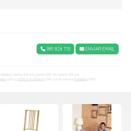
981 824 713
ENVIAR EMAIL
en medidas: cama 90 cm; cama 105 cm; cama 135 cm.
iles
(20) y
STOCK FUERA!!!!
(114) y a la marca
Fundeco
(39).