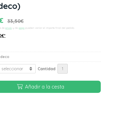
deco)
€
33,50
€
s de
envío
y de
pago
pueden variar el importe final del pedido.
0
€
*
ndeco
Cantidad
Añadir a la cesta