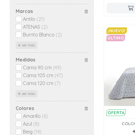
Marcas
Antilo
(21)
ATENAS
(2)
¡NUEVO!
Burrito Blanco
(2)
ÚLTIMO
ver más
Medidas
Cama 90 cm
(49)
Cama 105 cm
(47)
Cama 120 cm
(7)
ver más
Colores
OFERTA
Amarillo
(6)
COLCH
Azul
(8)
Beig
(14)