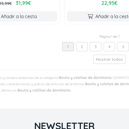
31,99€
22,95€
39,99€
Añadir a la cesta
Añadir a la ces
Página 1 de 7
1
2
3
4
5
Mostrar todos
a y compra productos de la categoría
Boutis y colchas de dormitorio
(DORMITORI
es, características y precios de artículos de la familia
Boutis y colchas de dorm
y ofertas en
Boutis y colchas de dormitorio
.
NEWSLETTER