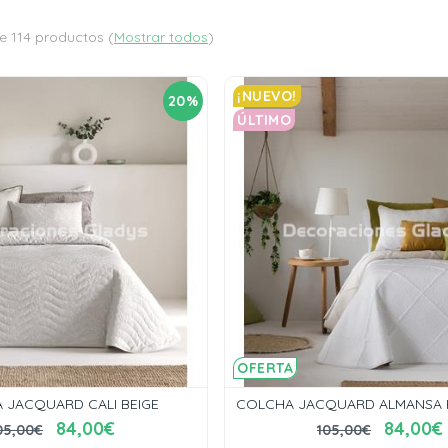
e 114 productos
(
Mostrar todos
)
¡NUEVO!
20%
ÚLTIMO
OFERTA
 JACQUARD CALI BEIGE
COLCHA JACQUARD ALMANSA R
84,00€
84,00€
05,00€
105,00€