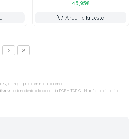
45,95€
ta
Añadir a la cesta
O) al mejor precio en nuestra tienda online.
itorio
, perteneciente a la categoría
DORMITORIO
. 114 artículos disponibles.