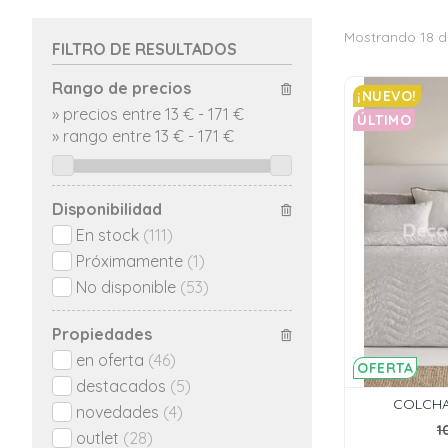
Mostrando 18 d
FILTRO DE RESULTADOS
Rango de precios
¡NUEVO!
»
precios entre 13 €
-
171 €
ÚLTIMO
»
rango entre
13
€
-
171
€
Disponibilidad
En stock
(111)
Próximamente
(1)
No disponible
(53)
Propiedades
en oferta
(46)
OFERTA
destacados
(5)
COLCHA
novedades
(4)
1
outlet
(28)