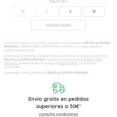
Página 1 de 2
Mostrar todos
Encuentra, compara y compra productos de la categoría
Boutis y colchas
infantiles
(DORMITORIO | DORMITORIO INFANTIL) al mejor precio en
nuestra tienda online.
Información, imágenes, características y precios de artículos de la familia
Boutis y colchas infantiles
, listada en la subcategoría
DORMITORIO
INFANTIL
, perteneciente a la categoría
DORMITORIO
. 20 artículos
disponibles.
Novedades, outlet y ofertas en
Boutis y colchas infantiles
.
Envío gratis en pedidos
superiores a
50
€
*
consulta condiciones