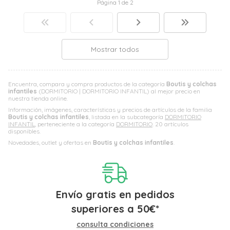
Página 1 de 2
Mostrar todos
Encuentra, compara y compra productos de la categoría
Boutis y colchas
infantiles
(DORMITORIO | DORMITORIO INFANTIL) al mejor precio en
nuestra tienda online.
Información, imágenes, características y precios de artículos de la familia
Boutis y colchas infantiles
, listada en la subcategoría
DORMITORIO
INFANTIL
, perteneciente a la categoría
DORMITORIO
. 20 artículos
disponibles.
Novedades, outlet y ofertas en
Boutis y colchas infantiles
.
Envío gratis en pedidos
superiores a
50
€
*
consulta condiciones