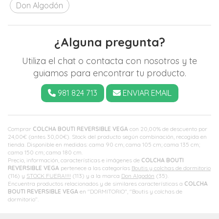
Don Algodón
¿Alguna pregunta?
Utiliza el chat o contacta con nosotros y te
guiamos para encontrar tu producto.
981 824 713
ENVIAR EMAIL
Comprar
COLCHA BOUTI REVERSIBLE VEGA
con 20,00% de descuento por
24,00
€
(antes
30,00
€
). Stock del producto según combinación, recogida en
tienda. Disponible en medidas: cama 90 cm; cama 105 cm; cama 135 cm;
cama 150 cm; cama 180 cm.
Precio, información, características e imágenes de
COLCHA BOUTI
REVERSIBLE VEGA
pertenece a las categorías
Boutis y colchas de dormitorio
(116) y
STOCK FUERA!!!!
(113) y a la marca
Don Algodón
(35).
Encuentra productos relacionados y de similares características a
COLCHA
BOUTI REVERSIBLE VEGA
en "DORMITORIO", "Boutis y colchas de
dormitorio".