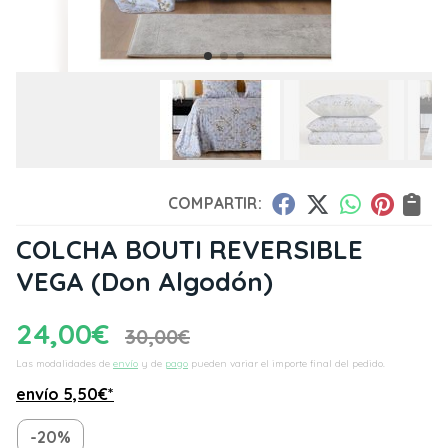
COMPARTIR:
COLCHA BOUTI REVERSIBLE
VEGA
(Don Algodón)
24,00
€
30,00
€
Las modalidades de
envío
y de
pago
pueden variar el importe final del pedido.
envío
5,50
€
*
-20%