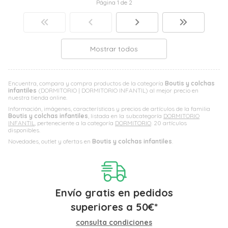
Página 1 de 2
Mostrar todos
Encuentra, compara y compra productos de la categoría
Boutis y colchas
infantiles
(DORMITORIO | DORMITORIO INFANTIL) al mejor precio en
nuestra tienda online.
Información, imágenes, características y precios de artículos de la familia
Boutis y colchas infantiles
, listada en la subcategoría
DORMITORIO
INFANTIL
, perteneciente a la categoría
DORMITORIO
. 20 artículos
disponibles.
Novedades, outlet y ofertas en
Boutis y colchas infantiles
.
Envío gratis en pedidos
superiores a
50
€
*
consulta condiciones