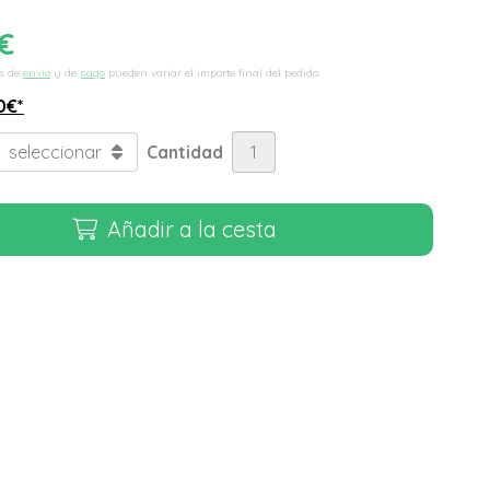
€
s de
envío
y de
pago
pueden variar el importe final del pedido.
0
€
*
Cantidad
Añadir a la cesta