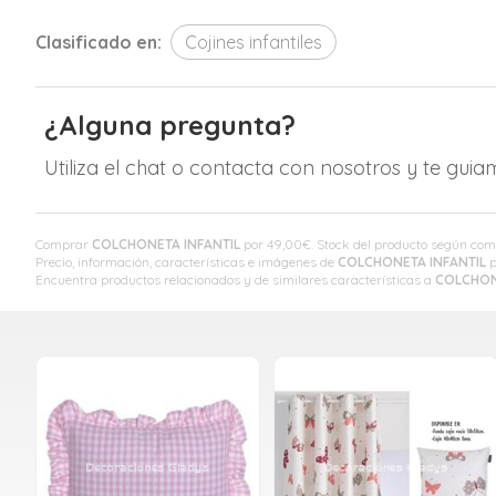
Clasificado en:
Cojines infantiles
¿Alguna pregunta?
Utiliza el chat o contacta con nosotros y te gui
Comprar
COLCHONETA INFANTIL
por
49,00
€
. Stock del producto según com
Precio, información, características e imágenes de
COLCHONETA INFANTIL
p
Encuentra productos relacionados y de similares características a
COLCHON