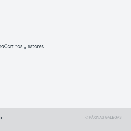
ma
Cortinas y estores
na
© PÁXINAS GALEGAS