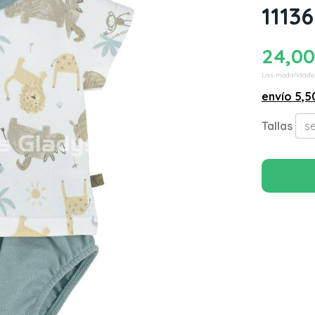
1113
24,00
Las modalidade
envío
5,5
Tallas