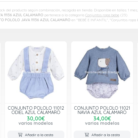
tock del producto según combinación, recogida en tienda. Disponible en tallas: 1 mes
 11136 AZUL CALAMARO
pertenece a la categoría
Conjuntos ropa bebe
(23).
O POLOLO JAVA 11136 AZUL CALAMARO
en "BEBÉ E INFANTIL", "Conjuntos ropa 
CONJUNTO POLOLO 11012
CONJUNTO POLOLO 11021
ODIEL AZUL CALAMARO
NAVIA AZUL CALAMARO
30,00€
34,00€
varios modelos
varios modelos
Añadir a la cesta
Añadir a la cesta