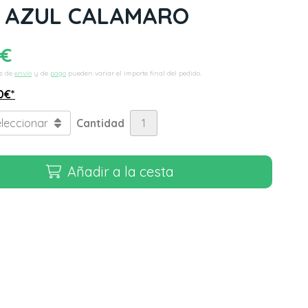
6 AZUL CALAMARO
€
s de
envío
y de
pago
pueden variar el importe final del pedido.
0
€
*
Cantidad
Añadir a la cesta