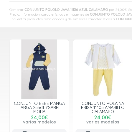
Comprar
CONJUNTO POLOLO JAVA 11136 AZUL CALAMARO
por
24,00
€
. S
Precio, información, características e imágenes de
CONJUNTO POLOLO JAVA
Encuentra productos relacionados y de similares características a
CONJUNT
CONJUNTO BEBE MANGA
CONJUNTO POLAINA
LARGA 25561 YSABEL
FRISA 11105 AMARILLO
MORA
CALAMARO
24,00€
24,00€
varios modelos
varios modelos