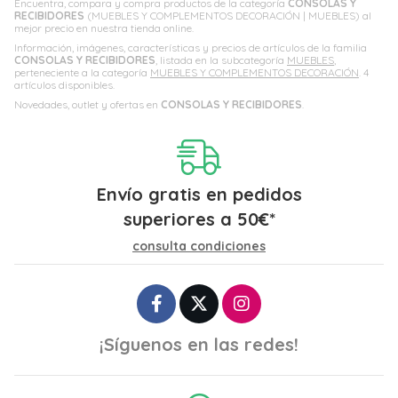
Encuentra, compara y compra productos de la categoría
CONSOLAS Y
RECIBIDORES
(MUEBLES Y COMPLEMENTOS DECORACIÓN | MUEBLES) al
mejor precio en nuestra tienda online.
Información, imágenes, características y precios de artículos de la familia
CONSOLAS Y RECIBIDORES
, listada en la subcategoría
MUEBLES
,
perteneciente a la categoría
MUEBLES Y COMPLEMENTOS DECORACIÓN
. 4
artículos disponibles.
Novedades, outlet y ofertas en
CONSOLAS Y RECIBIDORES
.
Envío gratis en pedidos
superiores a
50
€
*
consulta condiciones
¡Síguenos en las redes!