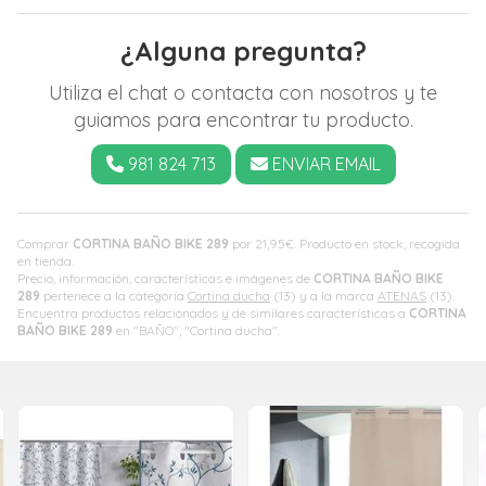
¿Alguna pregunta?
Utiliza el chat o contacta con nosotros y te
guiamos para encontrar tu producto.
981 824 713
ENVIAR EMAIL
Comprar
CORTINA BAÑO BIKE 289
por
21,95
€
. Producto en stock, recogida
en tienda.
Precio, información, características e imágenes de
CORTINA BAÑO BIKE
289
pertenece a la categoría
Cortina ducha
(13) y a la marca
ATENAS
(13).
Encuentra productos relacionados y de similares características a
CORTINA
BAÑO BIKE 289
en "BAÑO", "Cortina ducha".