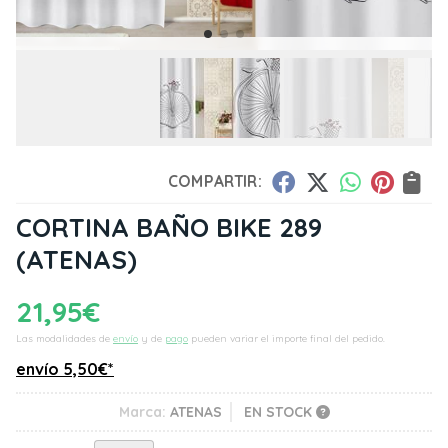
COMPARTIR:
CORTINA BAÑO BIKE 289
(ATENAS)
21,95
€
Las modalidades de
envío
y de
pago
pueden variar el importe final del pedido.
envío
5,50
€
*
Marca:
ATENAS
EN STOCK