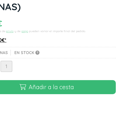
NAS)
€
s de
envío
y de
pago
pueden variar el importe final del pedido.
0
€
*
ENAS
EN STOCK
Añadir a la cesta