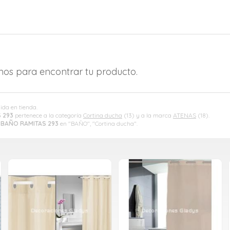
amos para encontrar tu producto.
gida en tienda.
 293
pertenece a la categoría
Cortina ducha
(13) y a la marca
ATENAS
(18).
 BAÑO RAMITAS 293
en "BAÑO", "Cortina ducha".