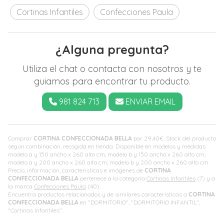
Cortinas Infantiles
Confecciones Paula
¿Alguna pregunta?
Utiliza el chat o contacta con nosotros y te
guiamos para encontrar tu producto.
981 824 713
ENVIAR EMAIL
Comprar
CORTINA CONFECCIONADA BELLA
por
29,40
€
. Stock del producto
según combinación, recogida en tienda. Disponible en modelos y medidas:
modelo a y 150 ancho x 260 alto cm; modelo b y 150 ancho x 260 alto cm;
modelo a y 200 ancho x 260 alto cm; modelo b y 200 ancho x 260 alto cm.
Precio, información, características e imágenes de
CORTINA
CONFECCIONADA BELLA
pertenece a la categoría
Cortinas Infantiles
(7) y a
la marca
Confecciones Paula
(40).
Encuentra productos relacionados y de similares características a
CORTINA
CONFECCIONADA BELLA
en "DORMITORIO", "DORMITORIO INFANTIL",
"Cortinas Infantiles".