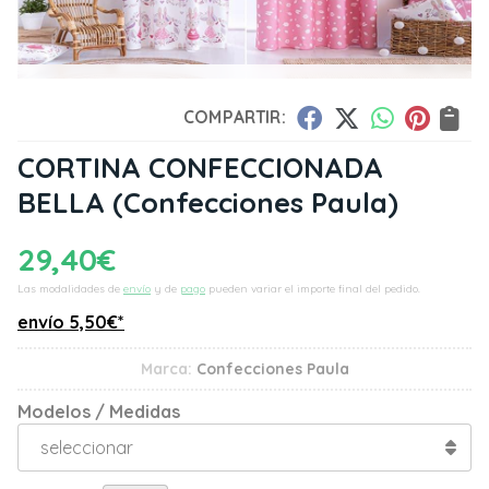
COMPARTIR:
CORTINA CONFECCIONADA
BELLA
(Confecciones Paula)
29,40
€
Las modalidades de
envío
y de
pago
pueden variar el importe final del pedido.
envío
5,50
€
*
Marca:
Confecciones Paula
Modelos / Medidas