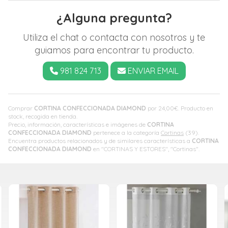
¿Alguna pregunta?
Utiliza el chat o contacta con nosotros y te
guiamos para encontrar tu producto.
981 824 713
ENVIAR EMAIL
Comprar
CORTINA CONFECCIONADA DIAMOND
por
24,00
€
. Producto en
stock, recogida en tienda.
Precio, información, características e imágenes de
CORTINA
CONFECCIONADA DIAMOND
pertenece a la categoría
Cortinas
(39).
Encuentra productos relacionados y de similares características a
CORTINA
CONFECCIONADA DIAMOND
en "CORTINAS Y ESTORES", "Cortinas".