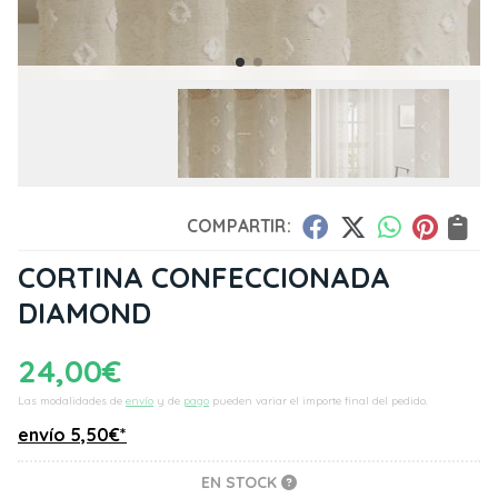
COMPARTIR:
CORTINA CONFECCIONADA
DIAMOND
24,00
€
Las modalidades de
envío
y de
pago
pueden variar el importe final del pedido.
envío
5,50
€
*
EN STOCK