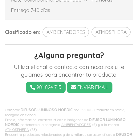
Entrega 7-10 días
Clasificado en:
AMBIENTADORES
ATMOSPHERA
¿Alguna pregunta?
Utiliza el chat o contacta con nosotros y te
guiamos para encontrar tu producto.
981 824 713
ENVIAR EMAIL
Comprar
DIFUSOR LUMINOSO NORDIC
por
29,00
€
. Producto en stock,
recogida en tienda.
Precio, información, características e imágenes de
DIFUSOR LUMINOSO
NORDIC
pertenece a la categoría
AMBIENTADORES
(5) y a la marca
ATMOSPHERA
(78).
Encuentra productos relacionados y de similares características a
DIFUSOR