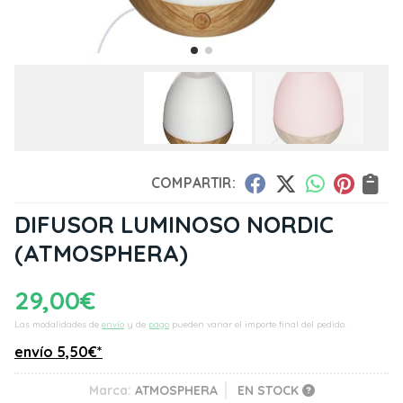
COMPARTIR:
DIFUSOR LUMINOSO NORDIC
(ATMOSPHERA)
29,00
€
Las modalidades de
envío
y de
pago
pueden variar el importe final del pedido.
envío
5,50
€
*
Marca:
ATMOSPHERA
EN STOCK