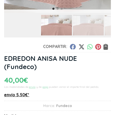
COMPARTIR:
EDREDON ANISA NUDE
(Fundeco)
40,00
€
Las modalidades de
envío
y de
pago
pueden variar el importe final del pedido.
envío
5,50
€
*
Marca:
Fundeco