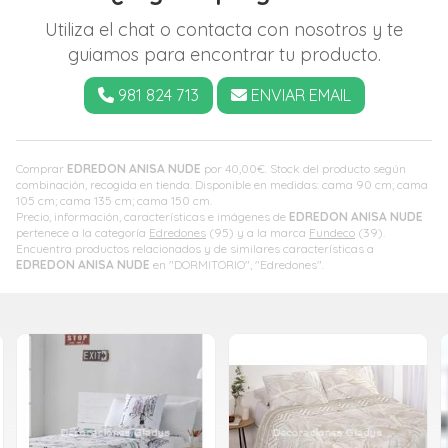
Utiliza el chat o contacta con nosotros y te
guiamos para encontrar tu producto.
981 824 713
ENVIAR EMAIL
Comprar
EDREDON ANISA NUDE
por
40,00
€
. Stock del producto según
combinación, recogida en tienda. Disponible en medidas: cama 90 cm; cama
105 cm; cama 135 cm; cama 150 cm.
Precio, información, características e imágenes de
EDREDON ANISA NUDE
pertenece a la categoría
Edredones
(95) y a la marca
Fundeco
(39).
Encuentra productos relacionados y de similares características a
EDREDON ANISA NUDE
en "DORMITORIO", "Edredones".