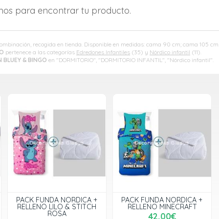
amos para encontrar tu producto.
 combinación, recogida en tienda. Disponible en medidas: cama 90 cm; cama 105 cm
GO
pertenece a las categorías
Edredones Infantiles
(35) y
Nórdico infantil
(11).
 BLUEY & BINGO
en "DORMITORIO", "DORMITORIO INFANTIL", "Nórdico infantil".
PACK FUNDA NORDICA +
PACK FUNDA NORDICA +
RELLENO LILO & STITCH
RELLENO MINECRAFT
ROSA
42,00€