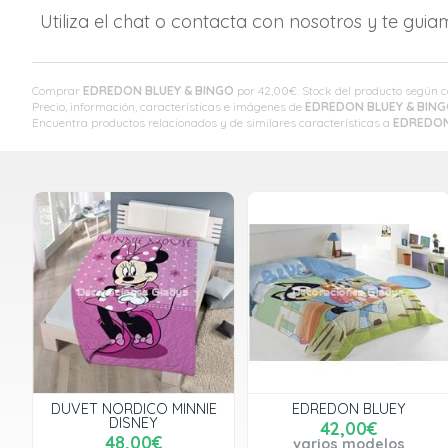
Utiliza el chat o contacta con nosotros y te gui
Comprar
EDREDON BLUEY & BINGO
por
42,00
€
. Stock del producto según
Precio, información, características e imágenes de
EDREDON BLUEY & BIN
Encuentra productos relacionados y de similares características a
EDREDON
DUVET NORDICO MINNIE
EDREDON BLUEY
DISNEY
42,00€
48,00€
varios modelos