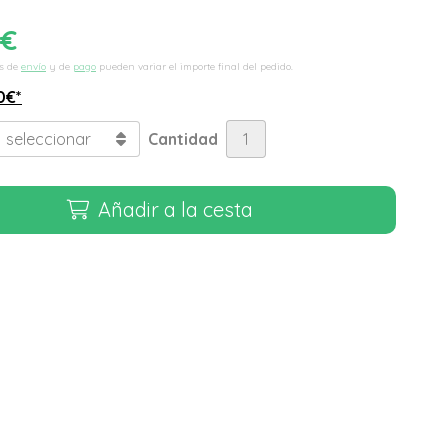
€
s de
envío
y de
pago
pueden variar el importe final del pedido.
0
€
*
Cantidad
Añadir a la cesta