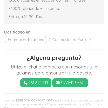
Opción cojines en sección cojines infantiles.
- 100% fabricado en España.
Entrega 15-20 días.
Clasificado en:
Edredones Infantiles
Confecciones Paula
¿Alguna pregunta?
Utiliza el chat o contacta con nosotros y te
guiamos para encontrar tu producto.
981 824 713
ENVIAR EMAIL
Comprar
EDREDON CONFORT MISTY
por
62,00
€
. Stock del producto según
combinación, recogida en tienda. Disponible en medidas: cama 90 cm; cama