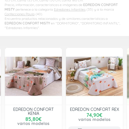
105 cm; cama 135 cm; cama 150 cm; cama 180 cm.
Precio, información, características e imágenes de
EDREDON CONFORT
MISTY
pertenece a la categoría
Edredones Infantiles
(35) y a la marca
Confecciones Paula
(40).
Encuentra productos relacionados y de similares características a
EDREDON CONFORT MISTY
en "DORMITORIO", "DORMITORIO INFANTIL",
"Edredones Infantiles".
EDREDON CONFORT
EDREDON CONFORT REX
KENIA
74,90€
85,80€
varios modelos
varios modelos