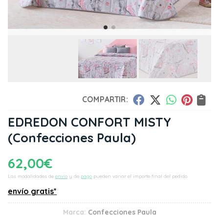
COMPARTIR:
EDREDON CONFORT MISTY
(Confecciones Paula)
62,00
€
Las modalidades de
envío
y de
pago
pueden variar el importe final del pedido.
envío gratis*
Marca:
Confecciones Paula